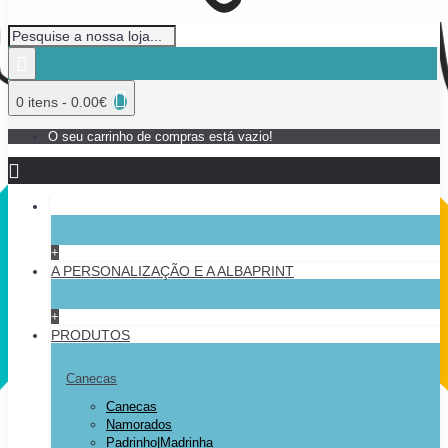
0 itens - 0.00€
O seu carrinho de compras está vazio!
+
A PERSONALIZAÇÃO E A ALBAPRINT
+
PRODUTOS
Canecas
Canecas
Namorados
Padrinho|Madrinha