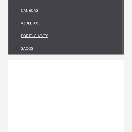
CANECAS
AZULEJOS
PORTA-CHAVES
SACOS