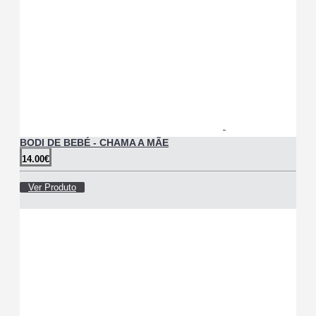
BODI DE BEBÉ - CHAMA A MÃE
14.00€
Ver Produto