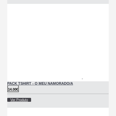
PACK TSHIRT - O MEU NAMORADO/A
14.00€
Ver Produto