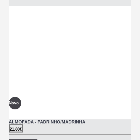
Novo
ALMOFADA - PADRINHO/MADRINHA
21.80€