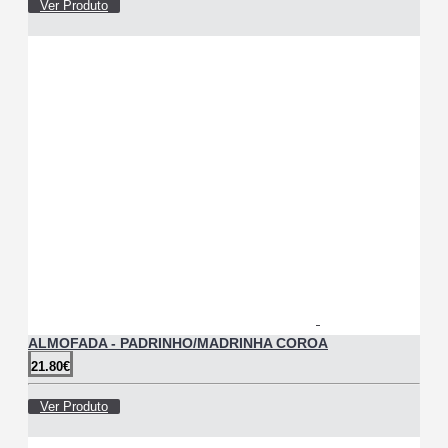
Ver Produto
ALMOFADA - PADRINHO/MADRINHA COROA
21.80€
Ver Produto