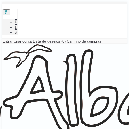
€
€
£
$
Entrar
Criar conta
Lista de desejos (
0
)
Carrinho de compras