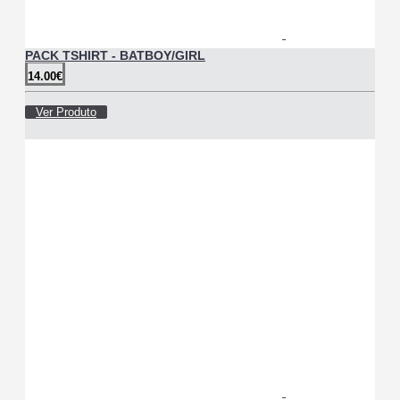
PACK TSHIRT - BATBOY/GIRL
14.00€
Ver Produto