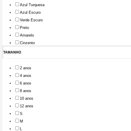
Azul Turquesa
Azul Escuro
Verde Escuro
Preto
Amarelo
Cinzento
TAMANHO
2 anos
4 anos
6 anos
8 anos
10 anos
12 anos
S
M
L