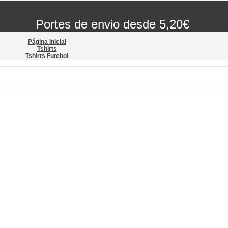
Portes de envio desde 5,20€
Página Inicial
Tshirts
Tshirts Futebol