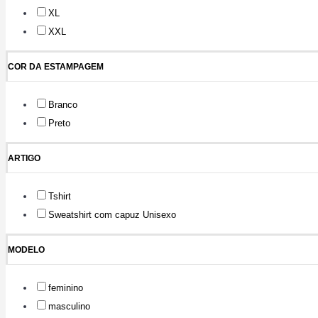
XL
XXL
COR DA ESTAMPAGEM
Branco
Preto
ARTIGO
Tshirt
Sweatshirt com capuz Unisexo
MODELO
feminino
masculino