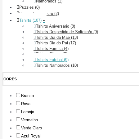
Namorados
(1)
Puzzles
(0)
Sacos de pano crú
(2)
-
Tshirts
(107)
Tshirts Aniversário
(8)
Tshirts Despedida de Solteiro/a
(9)
Tshirts Dia da Mãe
(13)
Tshirts Dia do Pai
(17)
Tshirts Família
(4)
Tshirts Filmes
(7)
Tshirts Futebol
(9)
Tshirts Namorados
(10)
CORES
Branco
Rosa
Laranja
Vermelho
Verde Claro
Azul Royal