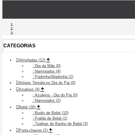
CATEGORIAS
+
Almofadas
(12)
Dia da Mãe
(0)
Namorados
(4)
Padrinho/Madrinha
(2)
Artigos Temáticos Dia do Pai
(0)
+
Azulejos
(4)
Azulejos - Dia do Pai
(0)
Namorados
(2)
+
Bebé
(26)
Bodis de Bebé
(10)
Fralda de Bebé
(1)
Toalhas de Banho de Bebé
(3)
+
Porta-chaves
(2)