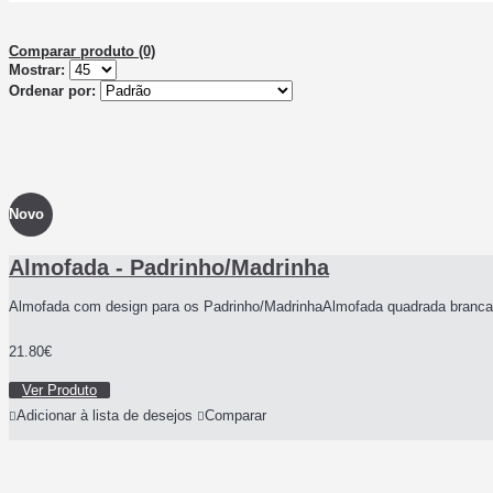
Comparar produto (0)
Mostrar:
Ordenar por:
Novo
Almofada - Padrinho/Madrinha
Almofada com design para os Padrinho/MadrinhaAlmofada quadrada branca
21.80€
Ver Produto
Adicionar à lista de desejos
Comparar