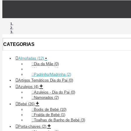
CATEGORIAS
-
Almofadas
(12)
Dia da Mãe
(0)
Namorados
(4)
Padrinho/Madrinha
(2)
Artigos Temáticos Dia do Pai
(0)
+
Azulejos
(4)
Azulejos - Dia do Pai
(0)
Namorados
(2)
+
Bebé
(26)
Bodis de Bebé
(10)
Fralda de Bebé
(1)
Toalhas de Banho de Bebé
(3)
+
Porta-chaves
(2)