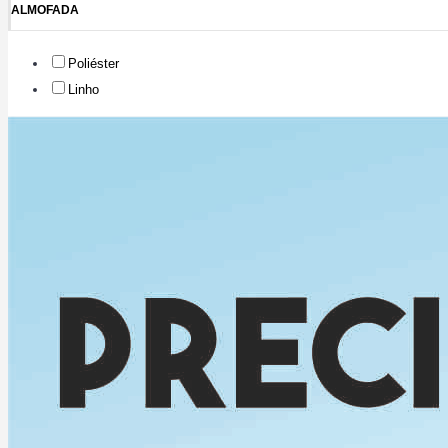
ALMOFADA
Poliéster
Linho