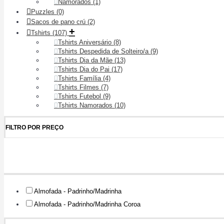
Namorados
(1)
Puzzles
(0)
Sacos de pano crú
(2)
+
Tshirts
(107)
Tshirts Aniversário
(8)
Tshirts Despedida de Solteiro/a
(9)
Tshirts Dia da Mãe
(13)
Tshirts Dia do Pai
(17)
Tshirts Família
(4)
Tshirts Filmes
(7)
Tshirts Futebol
(9)
Tshirts Namorados
(10)
FILTRO POR PREÇO
Almofada - Padrinho/Madrinha
Almofada - Padrinho/Madrinha Coroa