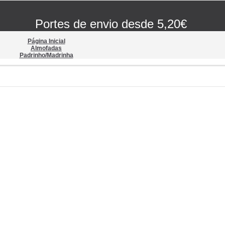
Portes de envio desde 5,20€
Página Inicial
Almofadas
Padrinho/Madrinha