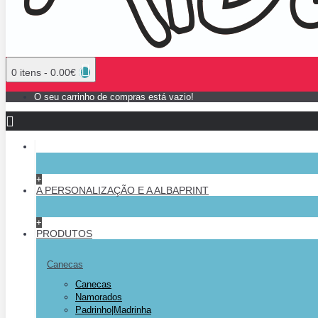
0 itens - 0.00€
O seu carrinho de compras está vazio!
+
A PERSONALIZAÇÃO E A ALBAPRINT
+
PRODUTOS
Canecas
Canecas
Namorados
Padrinho|Madrinha